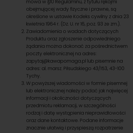
mowa w §10 Regulaminu, z tytułu rękojmi
obejmującej wady fizyczne i prawne, są
określone w ustawie Kodeks cywilny z dnia 23
kwietnia 1964 r. (Dz. U. nr 16, poz. 93 ze zm.).
Zawiadomienia o wadach dotyczących
Produktu oraz zgłoszenie odpowiedniego
żądania można dokonać za pośrednictwem
poczty elektronicznej na adres:
zapytaj@kawapomaga.pl
lub pisemnie na
adres: al. marsz. Piłsudskiego 43/153, 43-100
Tychy.
W powyższej wiadomości w formie pisemnej
lub elektronicznej należy podać jak najwięcej
informacji i okoliczności dotyczących
przedmiotu reklamacji, w szczególności
rodzaj i datę wystąpienia nieprawidłowości
oraz dane kontaktowe. Podane informacje
znacznie ułatwią i przyspieszą rozpatrzenie