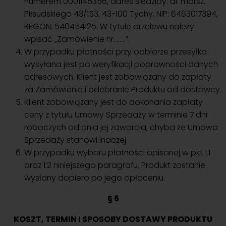
numerem 0001145356, adres siedziby: al. marsz.
Piłsudskiego 43/153, 43-100 Tychy, NIP: 6463017394,
REGON: 540454125. W tytule przelewu należy
wpisać „Zamówienie nr……..”.
W przypadku płatności przy odbiorze przesyłka
wysyłana jest po weryfikacji poprawności danych
adresowych. Klient jest zobowiązany do zapłaty
za Zamówienie i odebranie Produktu od dostawcy.
Klient zobowiązany jest do dokonania zapłaty
ceny z tytułu Umowy Sprzedaży w terminie 7 dni
roboczych od dnia jej zawarcia, chyba że Umowa
Sprzedaży stanowi inaczej.
W przypadku wyboru płatności opisanej w pkt 1.1
oraz 1.2 niniejszego paragrafu, Produkt zostanie
wysłany dopiero po jego opłaceniu.
§ 6
KOSZT, TERMIN I SPOSOBY DOSTAWY PRODUKTU