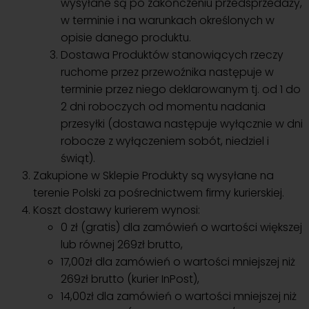
wysyłane są po zakończeniu przedsprzedaży,
w terminie i na warunkach określonych w
opisie danego produktu.
Dostawa Produktów stanowiących rzeczy
ruchome przez przewoźnika następuje w
terminie przez niego deklarowanym tj. od 1 do
2 dni roboczych od momentu nadania
przesyłki (dostawa następuje wyłącznie w dni
robocze z wyłączeniem sobót, niedziel i
świąt).
Zakupione w Sklepie Produkty są wysyłane na
terenie Polski za pośrednictwem firmy kurierskiej.
Koszt dostawy kurierem wynosi:
0 zł (gratis) dla zamówień o wartości większej
lub równej 269zł brutto,
17,00zł dla zamówień o wartości mniejszej niż
269zł brutto (kurier InPost),
14,00zł dla zamówień o wartości mniejszej niż