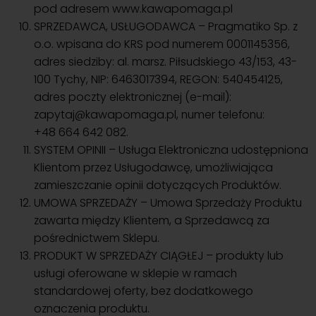
pod adresem www.kawapomaga.pl
SPRZEDAWCA, USŁUGODAWCA – Pragmatiko Sp. z
o.o. wpisana do KRS pod numerem 0001145356,
adres siedziby: al. marsz. Piłsudskiego 43/153, 43-
100 Tychy, NIP: 6463017394, REGON: 540454125,
adres poczty elektronicznej (e-mail):
zapytaj@kawapomaga.pl
, numer telefonu:
+48 664 642 082.
SYSTEM OPINII – Usługa Elektroniczna udostępniona
Klientom przez Usługodawcę, umożliwiająca
zamieszczanie opinii dotyczących Produktów.
UMOWA SPRZEDAŻY – Umowa Sprzedaży Produktu
zawarta między Klientem, a Sprzedawcą za
pośrednictwem Sklepu.
PRODUKT W SPRZEDAŻY CIĄGŁEJ – produkty lub
usługi oferowane w sklepie w ramach
standardowej oferty, bez dodatkowego
oznaczenia produktu.