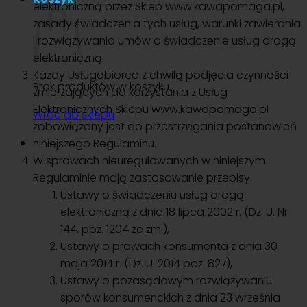
elektroniczną przez Sklep www.kawapomaga.pl,
zasady świadczenia tych usług, warunki zawierania
i rozwiązywania umów o świadczenie usług drogą
elektroniczną.
Każdy Usługobiorca z chwilą podjęcia czynności
Brak produktów w koszyku.
zmierzających do korzystania z Usług
Elektronicznych Sklepu www.kawapomaga.pl
Wróć do sklepu
zobowiązany jest do przestrzegania postanowień
niniejszego Regulaminu.
W sprawach nieuregulowanych w niniejszym
Regulaminie mają zastosowanie przepisy:
Ustawy o świadczeniu usług drogą
elektroniczną z dnia 18 lipca 2002 r. (Dz. U. Nr
144, poz. 1204 ze zm.),
Ustawy o prawach konsumenta z dnia 30
maja 2014 r. (Dz. U. 2014 poz. 827),
Ustawy o pozasądowym rozwiązywaniu
sporów konsumenckich z dnia 23 września