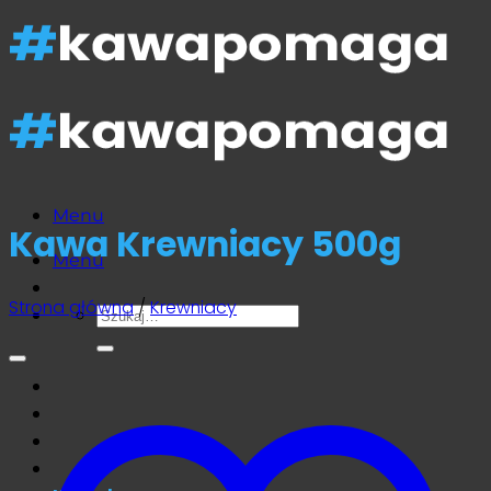
Przewiń
do
zawartości
Menu
Kawa Krewniacy 500g
Menu
Strona główna
/
Krewniacy
Szukaj: