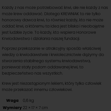
Każdy z nas może potrzebować krwi, ale nie każdy z nas
może krew oddawać. Dlatego KREWNIAK to nie tylko
honorowy dawca krwi, to również każdy, kto nie może
oddać krwi, a któremu ta idea jest bliska i nieobojętne
jest ludzkie życie. To każdy, kto wspiera Honorowe
Krwiodawstwo i działania naszej fundacji.
Poprzez przekazanie w atrakcyjny sposób właściwej
wiedzy o krwiodawstwie i krwiolecznictwie dążymy do
stworzenia stabilnego systemu krwiodawstwa,
ponieważ stały poziom oddawanej krwi, to
bezpieczeństwo nas wszystkich.
Krew jest niezastąpionym lekiem, który tylko człowiek
może przekazać innemu człowiekowi.
Waga
0,6 kg
Wymiary
22 × 17 × 7 cm