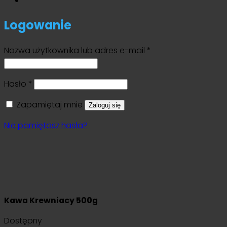
Logowanie
Wymagane
Nazwa użytkownika lub adres e-mail
*
Wymagane
Hasło
*
Zapamiętaj mnie
Zaloguj się
Nie pamiętasz hasła?
Kawa Krewniacy 500g
Dostępny