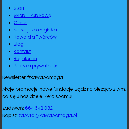
Start
Sklep – kup kawę
O nas
Kawa jako cegiełka
Kawa dla Twórców
Blog
Kontakt
Regulamin
Polityka prywatności
Newsletter #kawapomaga
Akcje, promocje, nowe fundacje. Bądź na bieżąco z tym,
co się u nas dzieje. Zero spamu!
Zadzwoń:
664 642 082
Napisz:
zapytaj@kawapomaga.pl
Bądź na bieżąco: