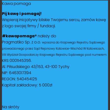
Kawa pomaga
Pij kawę i pomagaj!
Wspieraj inicjatywy bliskie Twojemu sercu, zamów kawę
z logo swojej firmy / fundacji.
#kawapomaga®
należy do
Pragmatiko Sp. z o.o.
wpisana do Krajowego Rejestru Sądowego
prowadzonego przez Sąd Rejonowy Katowice-Wschód W Katowicach,
VIII Wydział Gospodarczy Krajowego Rejestru Sądowego pod numerem:
KRS 0001145356.
Al. Piłsudskiego 43/153, 43-100 Tychy
NIP: 6463017394
REGON: 540454125
Kapitał zakładowy: 5 000zł
Bądź na bieżąco:
Na skróty