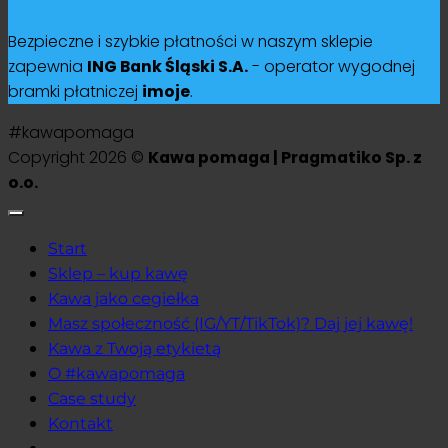
Bezpieczne i szybkie płatności w naszym sklepie
zapewnia
ING Bank Śląski S.A.
- operator wygodnej
bramki płatniczej
imoje
.
#kawapomaga
Copyright 2026 ©
Kawa pomaga | Pragmatiko Sp. z
o.o.
Start
Sklep – kup kawę
Kawa jako cegiełka
Masz społeczność (IG/YT/TikTok)? Daj jej kawę!
Kawa z Twoją etykietą
O #kawapomaga
Case study
Kontakt